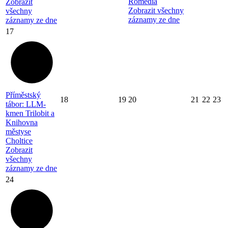
Romedia
Zobrazit
Zobrazit všechny
všechny
záznamy ze dne
záznamy ze dne
17
Příměstský
18
19
20
21
22
23
tábor: LLM-
kmen Trilobit a
Knihovna
městyse
Choltice
Zobrazit
všechny
záznamy ze dne
24