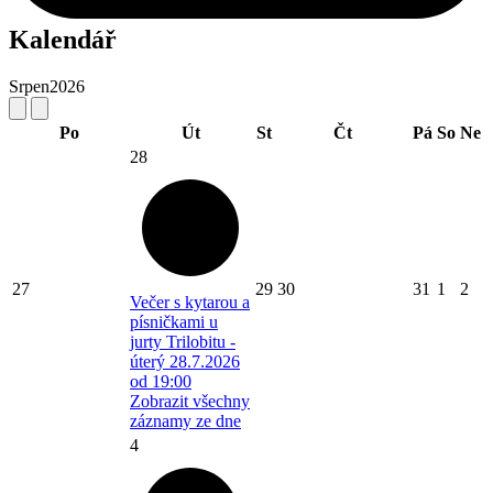
Kalendář
Srpen
2026
Po
Út
St
Čt
Pá
So
Ne
28
27
29
30
31
1
2
Večer s kytarou a
písničkami u
jurty Trilobitu -
úterý 28.7.2026
od 19:00
Zobrazit všechny
záznamy ze dne
4