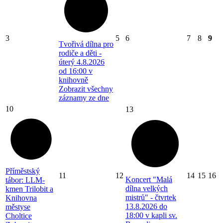
3
5
6
7
8
9
Tvořivá dílna pro
rodiče a děti -
úterý 4.8.2026
od 16:00 v
knihovně
Zobrazit všechny
záznamy ze dne
10
13
Příměstský
11
12
14
15
16
Koncert "Malá
tábor: LLM-
dílna velkých
kmen Trilobit a
mistrů" - čtvrtek
Knihovna
13.8.2026 do
městyse
18:00 v kapli sv.
Choltice