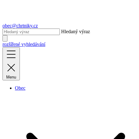
obec@chrtniky.cz
Hledaný výraz
rozšířené vyhledávání
Menu
Obec