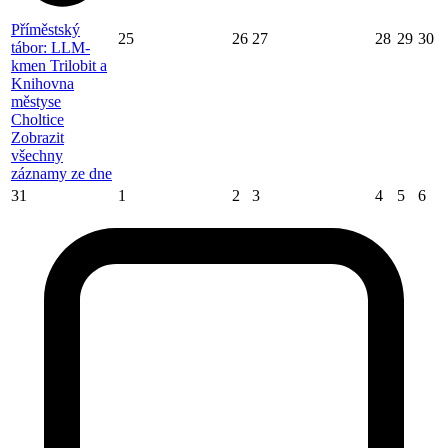
Příměstský
25
26
27
28
29
30
tábor: LLM-
kmen Trilobit a
Knihovna
městyse
Choltice
Zobrazit
všechny
záznamy ze dne
31
1
2
3
4
5
6