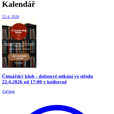
Kalendář
22.4.
2026
Čtenářský klub - dubnové setkání ve středu
22.4.2026 od 17:00 v knihovně
Začátek