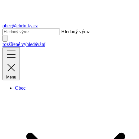
obec@chrtniky.cz
Hledaný výraz
rozšířené vyhledávání
Menu
Obec