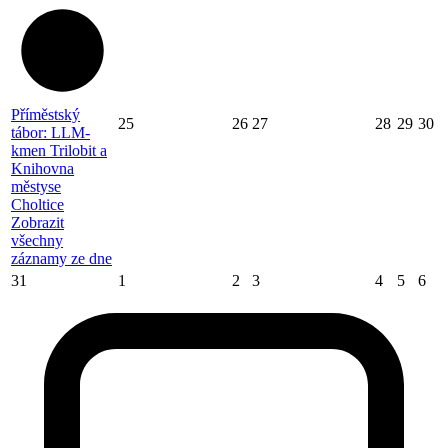
Příměstský
25
26
27
28
29
30
tábor: LLM-
kmen Trilobit a
Knihovna
městyse
Choltice
Zobrazit
všechny
záznamy ze dne
31
1
2
3
4
5
6