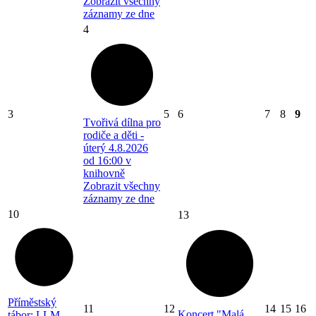
Zobrazit všechny
záznamy ze dne
4
3
5
6
7
8
9
Tvořivá dílna pro
rodiče a děti -
úterý 4.8.2026
od 16:00 v
knihovně
Zobrazit všechny
záznamy ze dne
10
13
Příměstský
11
12
14
15
16
Koncert "Malá
tábor: LLM-