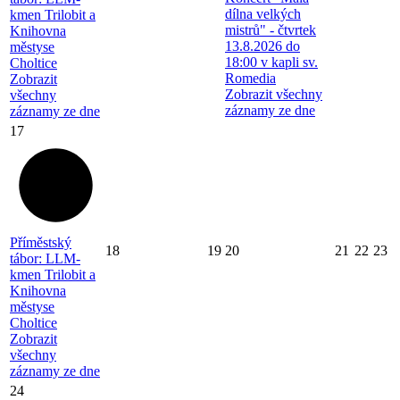
dílna velkých
kmen Trilobit a
mistrů" - čtvrtek
Knihovna
13.8.2026 do
městyse
18:00 v kapli sv.
Choltice
Romedia
Zobrazit
Zobrazit všechny
všechny
záznamy ze dne
záznamy ze dne
17
Příměstský
18
19
20
21
22
23
tábor: LLM-
kmen Trilobit a
Knihovna
městyse
Choltice
Zobrazit
všechny
záznamy ze dne
24