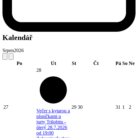
Kalendář
Srpen
2026
Po
Út
St
Čt
Pá
So
Ne
28
27
29
30
31
1
2
Večer s kytarou a
písničkami u
jurty Trilobitu -
úterý 28.7.2026
od 19:00