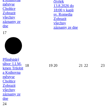
čtvrtek
městyse
13.8.2026 do
Choltice
18:00 v kapli
Zobrazit
sv. Romedia
všechny
Zobrazit
záznamy ze
všechny
dne
záznamy ze dne
17
Příměstský
tábor: LLM-
18
19
20
21
22
23
kmen Trilobit
a Knihovna
městyse
Choltice
Zobrazit
všechny
záznamy ze
dne
24