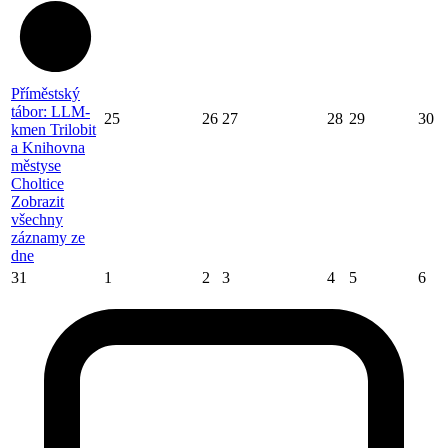
Příměstský
tábor: LLM-
25
26
27
28
29
30
kmen Trilobit
a Knihovna
městyse
Choltice
Zobrazit
všechny
záznamy ze
dne
31
1
2
3
4
5
6