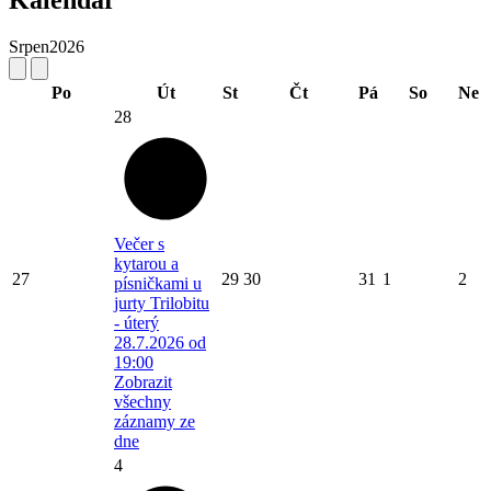
Srpen
2026
Po
Út
St
Čt
Pá
So
Ne
28
Večer s
kytarou a
27
29
30
31
1
2
písničkami u
jurty Trilobitu
- úterý
28.7.2026 od
19:00
Zobrazit
všechny
záznamy ze
dne
4