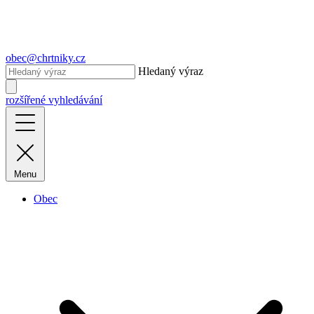
obec@chrtniky.cz
Hledaný výraz
rozšířené vyhledávání
Menu
Obec