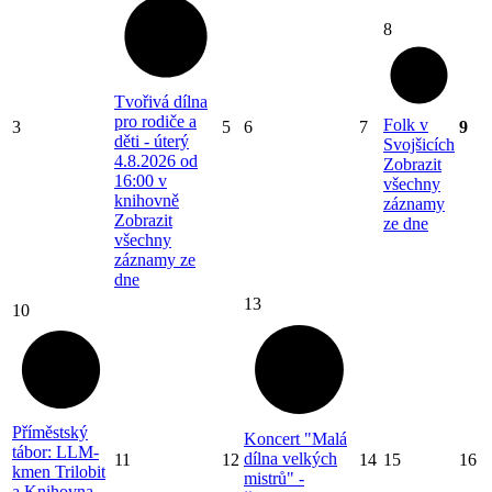
8
Tvořivá dílna
pro rodiče a
Folk v
3
5
6
7
9
děti - úterý
Svojšicích
4.8.2026 od
Zobrazit
16:00 v
všechny
knihovně
záznamy
Zobrazit
ze dne
všechny
záznamy ze
dne
13
10
Příměstský
Koncert "Malá
tábor: LLM-
dílna velkých
11
12
14
15
16
kmen Trilobit
mistrů" -
a Knihovna