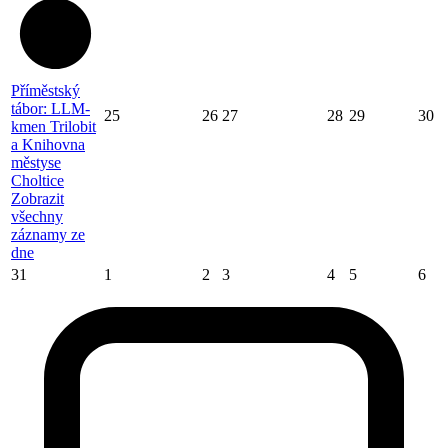
Příměstský
tábor: LLM-
25
26
27
28
29
30
kmen Trilobit
a Knihovna
městyse
Choltice
Zobrazit
všechny
záznamy ze
dne
31
1
2
3
4
5
6