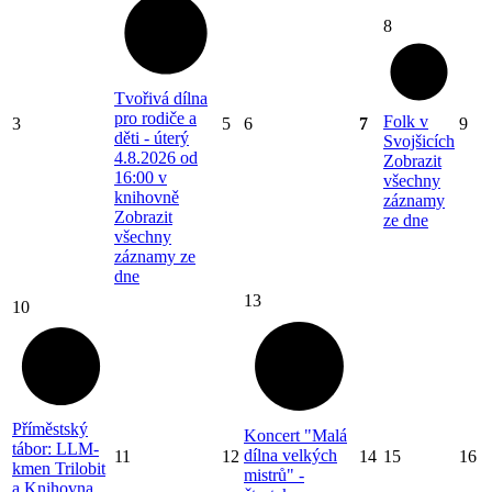
8
Tvořivá dílna
pro rodiče a
Folk v
3
5
6
7
9
děti - úterý
Svojšicích
4.8.2026 od
Zobrazit
16:00 v
všechny
knihovně
záznamy
Zobrazit
ze dne
všechny
záznamy ze
dne
13
10
Příměstský
Koncert "Malá
tábor: LLM-
dílna velkých
11
12
14
15
16
kmen Trilobit
mistrů" -
a Knihovna