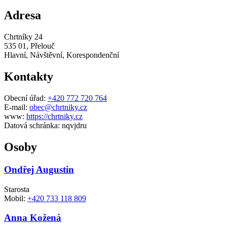
Adresa
Chrtníky 24
535 01, Přelouč
Hlavní, Návštěvní, Korespondenční
Kontakty
Obecní úřad:
+420 772 720 764
E-mail:
obec@chrtniky.cz
www:
https://chrtniky.cz
Datová schránka:
nqvjdru
Osoby
Ondřej Augustin
Starosta
Mobil:
+420 733 118 809
Anna Kožená