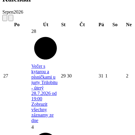
Srpen
2026
Po
Út
St
Čt
Pá
So
Ne
28
Večer s
kytarou a
27
29
30
31
1
2
písničkami u
jurty Trilobitu
- úterý
28.7.2026 od
19:00
Zobrazit
všechny
záznamy ze
dne
4