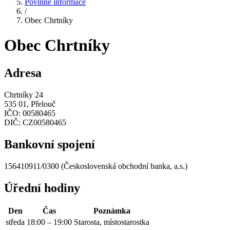
Povinné informace
/
Obec Chrtníky
Obec Chrtníky
Adresa
Chrtníky 24
535 01, Přelouč
IČO:
00580465
DIČ:
CZ00580465
Bankovní spojení
156410911/0300 (Československá obchodní banka, a.s.)
Úřední hodiny
Den
Čas
Poznámka
středa
18:00 – 19:00
Starosta, místostarostka