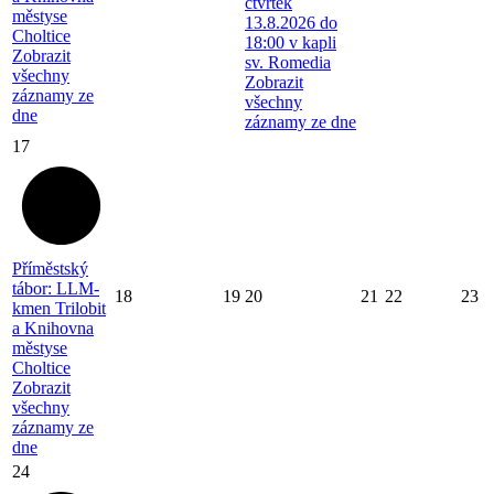
čtvrtek
městyse
13.8.2026 do
Choltice
18:00 v kapli
Zobrazit
sv. Romedia
všechny
Zobrazit
záznamy ze
všechny
dne
záznamy ze dne
17
Příměstský
tábor: LLM-
18
19
20
21
22
23
kmen Trilobit
a Knihovna
městyse
Choltice
Zobrazit
všechny
záznamy ze
dne
24