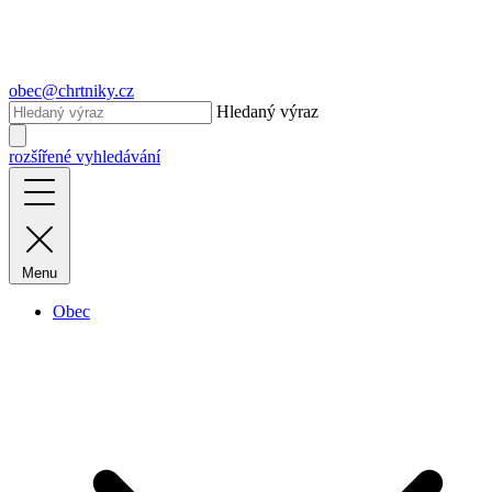
obec@chrtniky.cz
Hledaný výraz
rozšířené vyhledávání
Menu
Obec